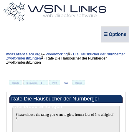
☰ Options
moas.atlantia.sca.org
Woodworking
Die Hausbucher der Nurnberger
Zwolfbruderstiftungen
Rate Die Hausbucher der Nurnberger
Zwolfbruderstiftungen
Details
Discussion
0
Print
Rate
Report
Rate Die Hausbucher der Nurnberger
Zwolfbruderstiftungen
Please choose the rating you want to give, from a low of 1 to a high of
5: