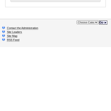
Go ►
Contact the Administration
Site Leaders
Site Map
RSS Feed